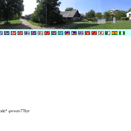
 code*
qwwav77hyr