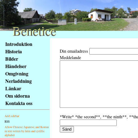
Benetice
Benetice
Na
Introduktion
obsah
Historia
Din emailadress
stránky
Meddelande
Bilder
Klávesové
Händelser
zkratky
na
Omgivning
tomto
Nerladdning
webu
Länkar
-
Om sidorna
základní
Kontakta oss
Hlavní
strana
*Write* *the second**, **the ninth**, **the 
Add sidebar
RSS
Allow Chinese, Japanese, and Korean
in text writen by latin and cyrillic
alphabet