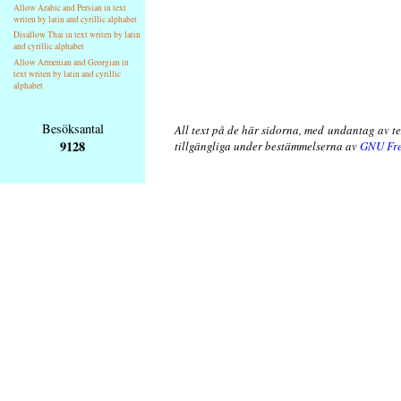
Allow Arabic and Persian in text
writen by latin and cyrillic alphabet
Disallow Thai in text writen by latin
and cyrillic alphabet
Allow Armenian and Georgian in
text writen by latin and cyrillic
alphabet
Besöksantal
All text på de här sidorna, med undantag av t
9128
tillgängliga under bestämmelserna av
GNU Fre