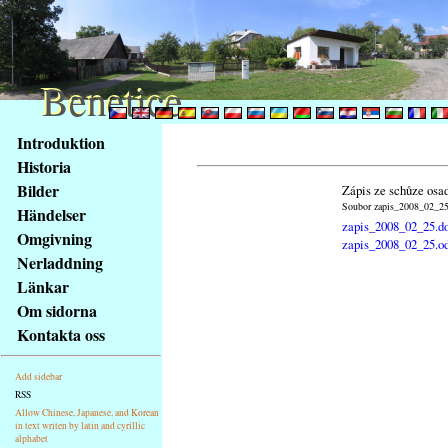
Benetice
Benetice
Na
Introduktion
obsah
Historia
stránky
Bilder
Zápis ze schůze osa
Klávesové
Soubor zapis_2008_02_25.
Händelser
zkratky
zapis_2008_02_25.d
na
Omgivning
zapis_2008_02_25.o
tomto
Nerladdning
webu
Länkar
-
Om sidorna
základní
Kontakta oss
Hlavní
strana
Add sidebar
RSS
Allow Chinese, Japanese, and Korean
in text writen by latin and cyrillic
alphabet