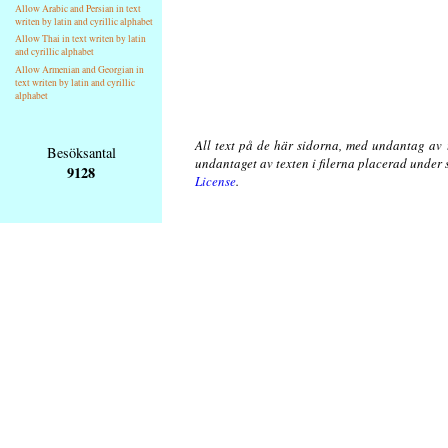
Allow Arabic and Persian in text
writen by latin and cyrillic alphabet
Allow Thai in text writen by latin
and cyrillic alphabet
Allow Armenian and Georgian in
text writen by latin and cyrillic
alphabet
All text på de här sidorna, med undantag av 
Besöksantal
undantaget av texten i filerna placerad under
9128
License
.