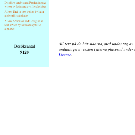
Disallow Arabic and Persian in text
writen by latin and cyrillic alphabet
Allow Thai in text writen by latin
and cyrillic alphabet
Allow Armenian and Georgian in
text writen by latin and cyrillic
alphabet
All text på de här sidorna, med undantag av 
Besöksantal
undantaget av texten i filerna placerad under
9128
License
.