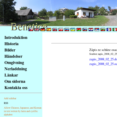
Benetice
Benetice
Na
Introduktion
obsah
Historia
stránky
Bilder
Zápis ze schůze osa
Klávesové
Soubor zapis_2008_02_25.
Händelser
zkratky
zapis_2008_02_25.d
na
Omgivning
zapis_2008_02_25.o
tomto
Nerladdning
webu
Länkar
-
Om sidorna
základní
Kontakta oss
Hlavní
strana
Add sidebar
RSS
Allow Chinese, Japanese, and Korean
in text writen by latin and cyrillic
alphabet