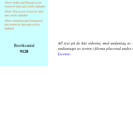
Allow Arabic and Persian in text
writen by latin and cyrillic alphabet
Allow Thai in text writen by latin
and cyrillic alphabet
Allow Armenian and Georgian in
text writen by latin and cyrillic
alphabet
All text på de här sidorna, med undantag av 
Besöksantal
undantaget av texten i filerna placerad under
9128
License
.