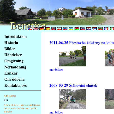
Benetice
Benetice
Na
Introduktion
obsah
Historia
2011-06-25 Přestavba čekárny na kult
stránky
Bilder
Klávesové
Händelser
zkratky
na
Omgivning
tomto
Nerladdning
mer bilder
webu
Länkar
-
Om sidorna
základní
Kontakta oss
2008-03-29 Stěhování chatek
Hlavní
strana
Add sidebar
RSS
Allow Chinese, Japanese, and Korean
in text writen by latin and cyrillic
alphabet
mer bilder