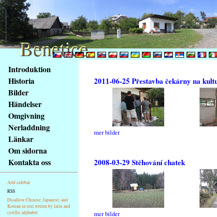
Benetice
Benetice
Na
Introduktion
obsah
Historia
2011-06-25 Přestavba čekárny na kult
stránky
Bilder
Klávesové
Händelser
zkratky
na
Omgivning
tomto
Nerladdning
mer bilder
webu
Länkar
-
Om sidorna
základní
Kontakta oss
2008-03-29 Stěhování chatek
Hlavní
strana
Add sidebar
RSS
Disallow Chinese, Japanese, and
Korean in text writen by latin and
cyrillic alphabet
mer bilder