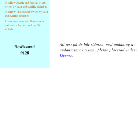
Disallow Arabic and Persian in text
writen by latin and cyrillic alphabet
Disallow Thai in text writen by latin
and cyrillic alphabet
Allow Armenian and Georgian in
text writen by latin and cyrillic
alphabet
All text på de här sidorna, med undantag av 
Besöksantal
undantaget av texten i filerna placerad under
9128
License
.