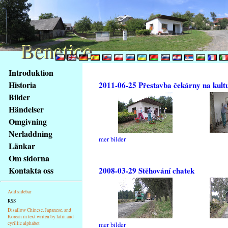
Benetice
Benetice
Na
Introduktion
obsah
Historia
2011-06-25 Přestavba čekárny na kult
stránky
Bilder
Klávesové
Händelser
zkratky
na
Omgivning
tomto
Nerladdning
mer bilder
webu
Länkar
-
Om sidorna
základní
Kontakta oss
2008-03-29 Stěhování chatek
Hlavní
strana
Add sidebar
RSS
Disallow Chinese, Japanese, and
Korean in text writen by latin and
cyrillic alphabet
mer bilder