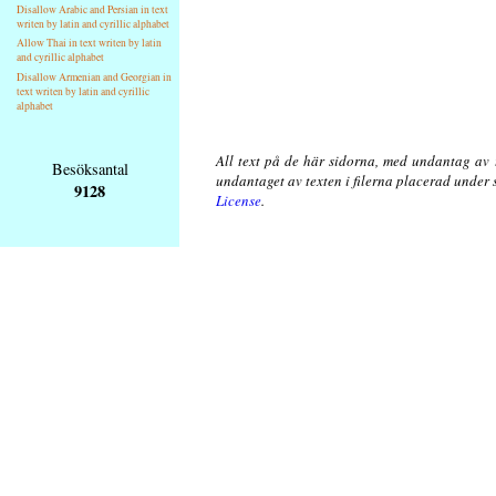
Disallow Arabic and Persian in text
writen by latin and cyrillic alphabet
Allow Thai in text writen by latin
and cyrillic alphabet
Disallow Armenian and Georgian in
text writen by latin and cyrillic
alphabet
All text på de här sidorna, med undantag av 
Besöksantal
undantaget av texten i filerna placerad under
9128
License
.