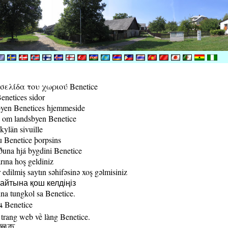
ελίδα του χωριού Benetice
enetices sidor
yen Benetices hjemmeside
 om landsbyen Benetice
kylän sivuille
 Benetice þorpsins
una hjá bygdini Benetice
rına hoş geldiniz
edilmiş saytın səhifəsinə xoş gəlmisiniz
йтына қош келдіңіз
a tungkol sa Benetice.
น Benetice
trang web về làng Benetice.
村网页