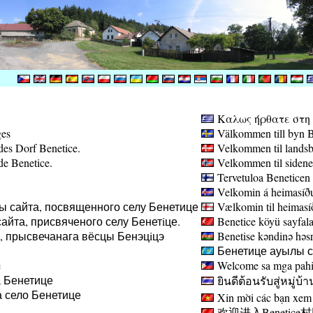
Καλως ήρθατε στη σ
ges
Välkommen till byn B
des Dorf Benetice.
Velkommen til landsb
de Benetice.
Velkommen til sidene
Tervetuloa Beneticen 
Velkomin á heimasíðu
ы сайта, посвященного селу Бенетице
Vælkomin til heimasíð
айта, присвяченого селу Бенетiце.
Benetice köyü sayfala
а, прысвечанага вёсцы Бенэцiцэ
Benetise kəndinə həsr 
Бенетице ауылы са
e
Welcome sa mga pahin
 Бенетице
ยินดีต้อนรับสู่หมู่บ้า
 село Бенетице
Xin mời các bạn xem 
欢迎进入Benetice