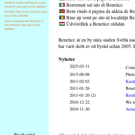
Disallow Arabic and Persian in text
Benvenuti sul sito di Benetice
writen by latin and cyrillic alphabet
Bem vindo à página da aldeia de Be
Disallow Thai in text writen by latin
and cyrillic alphabet
Bine aţi venit pe site-ul localităţii B
Allow Armenian and Georgian in
Üdvözöllek a Benetice oldalán
text writen by latin and cyrillic
alphabet
Benetice är en by nära staden Světlá n
har varit skött av ett byråd sedan 2005.
Nyheter
2025-03-31
Conta
2015-08-08
Phot
2011-02-03
Kaza
2011-01-26
Benet
2011-01-26 (2)
Bash
2010-12-22
We wi
2010-11-30
Arme
Besöksantal