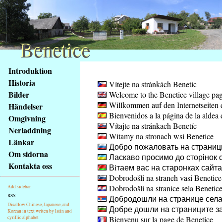
Benetice
Benetice
Na
Introduktion
obsah
Historia
Vítejte na stránkách Benetic
stránky
Bilder
Welcome to the Benetice village pa
Klávesové
Willkommen auf den Internetseiten 
Händelser
zkratky
Bienvenidos a la página de la aldea 
na
Omgivning
Vítajte na stránkach Benetíc
tomto
Nerladdning
Witamy na stronach wsi Benetice
webu
Länkar
Добро пожаловать на страниц
-
Om sidorna
Ласкаво просимо до сторінок с
základní
Kontakta oss
Вiтаем вас на старонках сайт
Hlavní
Dobrodošli na straneh vasi Benetice
strana
Dobrodošli na stranice sela Benetic
Add sidebar
RSS
Добродошли на странице села
Disallow Chinese, Japanese, and
Добре дошли на страниците за
Korean in text writen by latin and
cyrillic alphabet
Bienvenu sur la page de Benetice