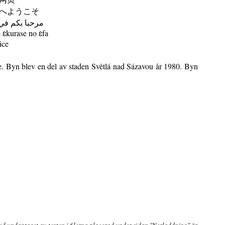
へようこそ
مرحبا بكم في
ɛkurase no ɛfa
ice
ce. Byn blev en del av staden Světlá nad Sázavou år 1980. Byn