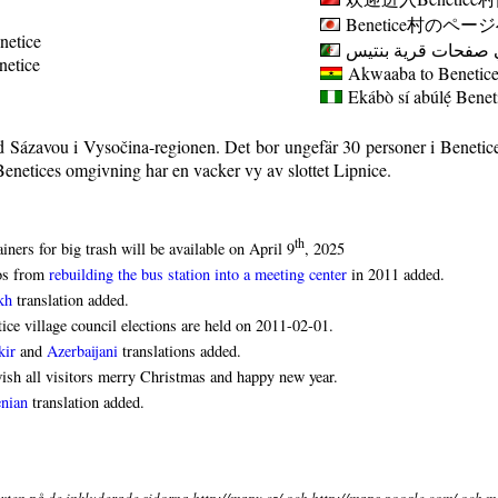
Benetice
村のページ
netice
 صفحات قرية بنتيس
enetice
Akwaaba to Benetice 
Ekábò sí abúlẹ́
Benet
ad Sázavou i Vysočina-regionen. Det bor ungefär 30 personer i Beneti
 Benetices omgivning har en vacker vy av slottet Lipnice.
th
iners for big trash will be available on April 9
, 2025
os from
rebuilding the bus station into a meeting center
in 2011 added.
kh
translation added.
ice village council elections are held on 2011-02-01.
kir
and
Azerbaijani
translations added.
sh all visitors merry Christmas and happy new year.
nian
translation added.