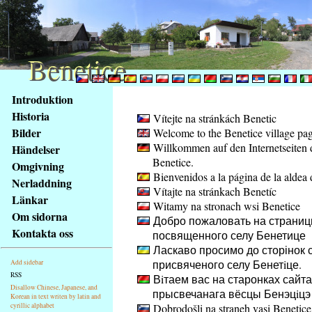
Benetice
Benetice
Na
Introduktion
obsah
Historia
Vítejte na stránkách Benetic
stránky
Bilder
Welcome to the Benetice village pa
Klávesové
Willkommen auf den Internetseiten 
Händelser
zkratky
Benetice.
na
Omgivning
Bienvenidos a la página de la aldea 
tomto
Nerladdning
Vítajte na stránkach Benetíc
webu
Länkar
Witamy na stronach wsi Benetice
-
Om sidorna
Добро пожаловать на страниц
základní
Kontakta oss
посвященного селу Бенетице
Hlavní
Ласкаво просимо до сторінок с
strana
присвяченого селу Бенетiце.
Add sidebar
RSS
Вiтаем вас на старонках сайта
Disallow Chinese, Japanese, and
прысвечанага вёсцы Бенэцiцэ
Korean in text writen by latin and
cyrillic alphabet
Dobrodošli na straneh vasi Benetice