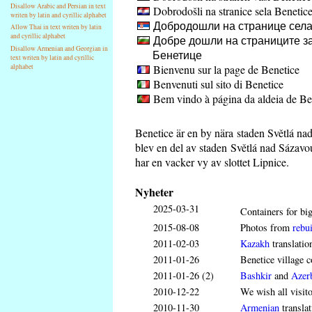
Disallow Arabic and Persian in text
Dobrodošli na stranice sela Benetic
writen by latin and cyrillic alphabet
Добродошли на странице села
Allow Thai in text writen by latin
and cyrillic alphabet
Добре дошли на страниците за
Disallow Armenian and Georgian in
Бенетице
text writen by latin and cyrillic
Bienvenu sur la page de Benetice
alphabet
Benvenuti sul sito di Benetice
Bem vindo à página da aldeia de Be
Benetice är en by nära staden Světlá na
blev en del av staden Světlá nad Sázavo
har en vacker vy av slottet Lipnice.
Nyheter
2025-03-31
Containers for big
2015-08-08
Photos from
rebui
2011-02-03
Kazakh
translatio
2011-01-26
Benetice village c
2011-01-26 (2)
Bashkir
and
Azerb
2010-12-22
We wish all visit
2010-11-30
Armenian
translat