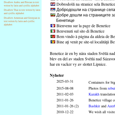
Disallow Arabic and Persian in text
Dobrodošli na stranice sela Benetic
writen by latin and cyrillic alphabet
Добродошли на странице села
Disallow Thai in text writen by latin
and cyrillic alphabet
Добре дошли на страниците за
Disallow Armenian and Georgian in
Бенетице
text writen by latin and cyrillic
Bienvenu sur la page de Benetice
alphabet
Benvenuti sul sito di Benetice
Bem vindo à página da aldeia de Be
Bine aţi venit pe site-ul localităţii B
Benetice är en by nära staden Světlá na
blev en del av staden Světlá nad Sázavo
har en vacker vy av slottet Lipnice.
Nyheter
2025-03-31
Containers for big
2015-08-08
Photos from
rebui
2011-02-03
Kazakh
translatio
2011-01-26
Benetice village c
2011-01-26 (2)
Bashkir
and
Azerb
2010-12-22
We wish all visit