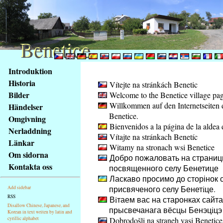
Benetice
Benetice
Na
Introduktion
obsah
Historia
Vítejte na stránkách Benetic
stránky
Bilder
Welcome to the Benetice village pa
Klávesové
Willkommen auf den Internetseiten 
Händelser
zkratky
Benetice.
na
Omgivning
Bienvenidos a la página de la aldea 
tomto
Nerladdning
Vítajte na stránkach Benetíc
webu
Länkar
Witamy na stronach wsi Benetice
-
Om sidorna
Добро пожаловать на страниц
základní
Kontakta oss
посвященного селу Бенетице
Hlavní
Ласкаво просимо до сторінок с
strana
присвяченого селу Бенетiце.
Add sidebar
RSS
Вiтаем вас на старонках сайта
Disallow Chinese, Japanese, and
прысвечанага вёсцы Бенэцiцэ
Korean in text writen by latin and
cyrillic alphabet
Dobrodošli na straneh vasi Benetice