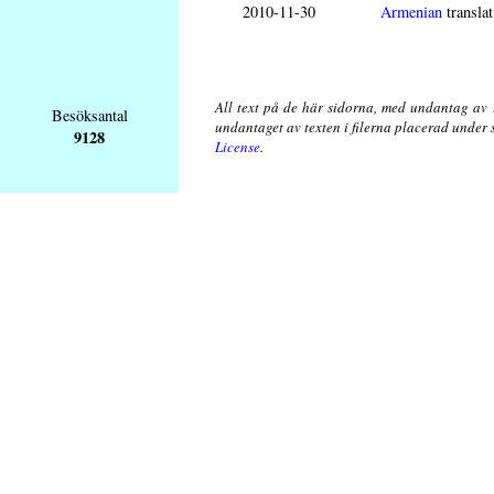
2010-11-30
Armenian
translat
All text på de här sidorna, med undantag av 
Besöksantal
undantaget av texten i filerna placerad under
9128
License
.