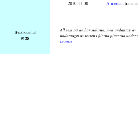
2010-11-30
Armenian
translat
All text på de här sidorna, med undantag av 
Besöksantal
undantaget av texten i filerna placerad under
9128
License
.