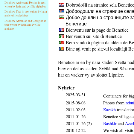
Disallow Arabic and Persian in text
Dobrodošli na stranice sela Benetic
writen by latin and cyrillic alphabet
Добродошли на странице села
Disallow Thai in text writen by latin
and cyrillic alphabet
Добре дошли на страниците за
Disallow Armenian and Georgian in
Бенетице
text writen by latin and cyrillic
Bienvenu sur la page de Benetice
alphabet
Benvenuti sul sito di Benetice
Bem vindo à página da aldeia de Be
Bine aţi venit pe site-ul localităţii B
Benetice är en by nära staden Světlá na
blev en del av staden Světlá nad Sázavo
har en vacker vy av slottet Lipnice.
Nyheter
2025-03-31
Containers for big
2015-08-08
Photos from
rebui
2011-02-03
Kazakh
translatio
2011-01-26
Benetice village c
2011-01-26 (2)
Bashkir
and
Azerb
2010-12-22
We wish all visit