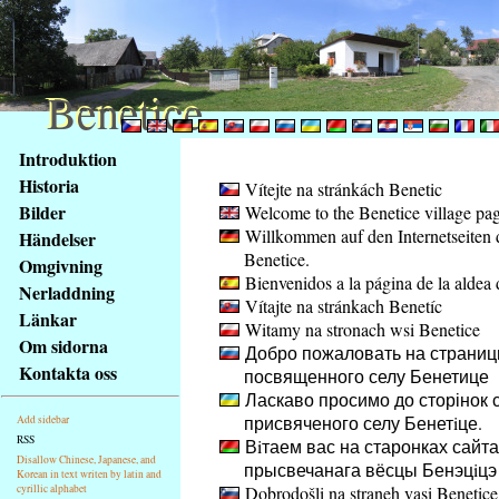
Benetice
Benetice
Na
Introduktion
obsah
Historia
Vítejte na stránkách Benetic
stránky
Bilder
Welcome to the Benetice village pa
Klávesové
Willkommen auf den Internetseiten 
Händelser
zkratky
Benetice.
na
Omgivning
Bienvenidos a la página de la aldea 
tomto
Nerladdning
Vítajte na stránkach Benetíc
webu
Länkar
Witamy na stronach wsi Benetice
-
Om sidorna
Добро пожаловать на страниц
základní
Kontakta oss
посвященного селу Бенетице
Hlavní
Ласкаво просимо до сторінок с
strana
присвяченого селу Бенетiце.
Add sidebar
RSS
Вiтаем вас на старонках сайта
Disallow Chinese, Japanese, and
прысвечанага вёсцы Бенэцiцэ
Korean in text writen by latin and
cyrillic alphabet
Dobrodošli na straneh vasi Benetice