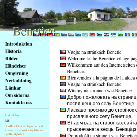
Benetice
Benetice
Na
Introduktion
obsah
Historia
Vítejte na stránkách Benetic
stránky
Bilder
Welcome to the Benetice village pa
Klávesové
Willkommen auf den Internetseiten 
Händelser
zkratky
Benetice.
na
Omgivning
Bienvenidos a la página de la aldea 
tomto
Nerladdning
Vítajte na stránkach Benetíc
webu
Länkar
Witamy na stronach wsi Benetice
-
Om sidorna
Добро пожаловать на страниц
základní
Kontakta oss
посвященного селу Бенетице
Hlavní
Ласкаво просимо до сторінок с
strana
присвяченого селу Бенетiце.
Add sidebar
RSS
Вiтаем вас на старонках сайта
Disallow Chinese, Japanese, and
прысвечанага вёсцы Бенэцiцэ
Korean in text writen by latin and
cyrillic alphabet
Dobrodošli na straneh vasi Benetice