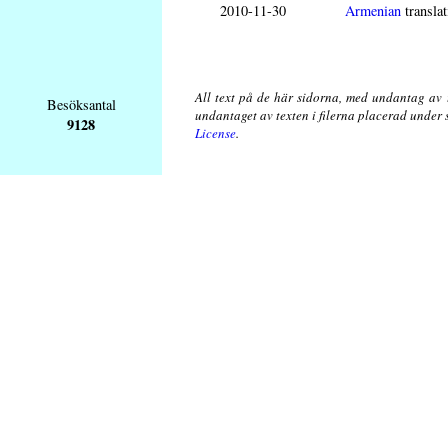
2010-11-30
Armenian
translat
All text på de här sidorna, med undantag av 
Besöksantal
undantaget av texten i filerna placerad under
9128
License
.