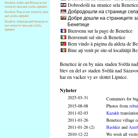
Disallow Arabic and Persian in text
Dobrodošli na stranice sela Benetic
writen by latin and cyrillic alphabet
Добродошли на странице села
Disallow Thai in text writen by latin
and cyrillic alphabet
Добре дошли на страниците за
Disallow Armenian and Georgian in
Бенетице
text writen by latin and cyrillic
Bienvenu sur la page de Benetice
alphabet
Benvenuti sul sito di Benetice
Bem vindo à página da aldeia de Be
Bine aţi venit pe site-ul localităţii B
Benetice är en by nära staden Světlá na
blev en del av staden Světlá nad Sázavo
har en vacker vy av slottet Lipnice.
Nyheter
2025-03-31
Containers for big
2015-08-08
Photos from
rebui
2011-02-03
Kazakh
translatio
2011-01-26
Benetice village c
2011-01-26 (2)
Bashkir
and
Azerb
2010-12-22
We wish all visit