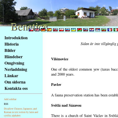
Benetice
Benetice
Na
Introduktion
obsah
Historia
Sidan är inte tillgänglig
stránky
Bilder
Klávesové
Händelser
zkratky
Vilémovice
na
Omgivning
tomto
Nerladdning
One of the oldest common yew (taxus bacca
webu
and 2000 years.
Länkar
-
Om sidorna
Pavlov
základní
Kontakta oss
Hlavní
A fauna preservation station has been establi
strana
Add sidebar
RSS
Světlá nad Sázavou
Disallow Chinese, Japanese, and
Korean in text writen by latin and
There is a church of Saint Václav in Světlá
cyrillic alphabet