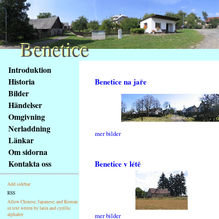
Benetice
Benetice
Na
Introduktion
obsah
Historia
Benetice na jaře
stránky
Bilder
Klávesové
Händelser
zkratky
na
Omgivning
tomto
Nerladdning
mer bilder
webu
Länkar
-
Om sidorna
základní
Kontakta oss
Benetice v létě
Hlavní
strana
Add sidebar
RSS
Allow Chinese, Japanese, and Korean
in text writen by latin and cyrillic
alphabet
mer bilder