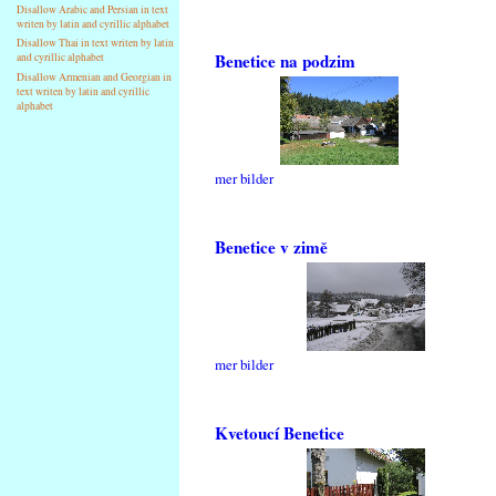
Disallow Arabic and Persian in text
writen by latin and cyrillic alphabet
Disallow Thai in text writen by latin
Benetice na podzim
and cyrillic alphabet
Disallow Armenian and Georgian in
text writen by latin and cyrillic
alphabet
mer bilder
Benetice v zimě
mer bilder
Kvetoucí Benetice