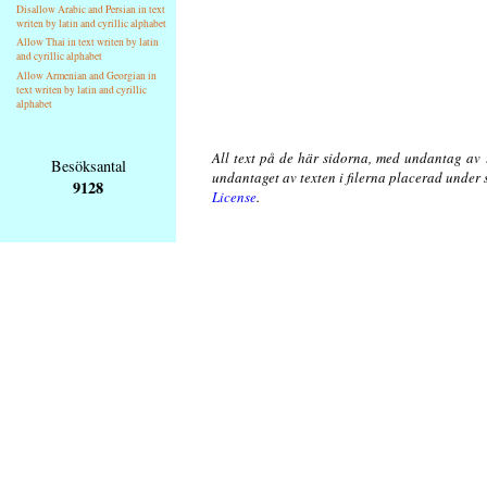
Disallow Arabic and Persian in text
writen by latin and cyrillic alphabet
Allow Thai in text writen by latin
and cyrillic alphabet
Allow Armenian and Georgian in
text writen by latin and cyrillic
alphabet
All text på de här sidorna, med undantag av 
Besöksantal
undantaget av texten i filerna placerad under
9128
License
.