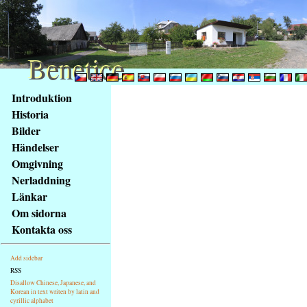
Benetice
Benetice
Na
Introduktion
obsah
Historia
stránky
Bilder
Klávesové
Händelser
zkratky
na
Omgivning
tomto
Nerladdning
webu
Länkar
-
Om sidorna
základní
Kontakta oss
Hlavní
strana
Add sidebar
RSS
Disallow Chinese, Japanese, and
Korean in text writen by latin and
cyrillic alphabet