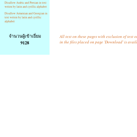
Disallow Arabic and Persian in text
writen by latin and cyrillic alphabet
Disallow Armenian and Georgian in
text writen by latin and cyrillic
alphabet
จำนวนผู้เข้าเยี่ยม
All text on these pages with exclusion of text
in the files placed on page 'Download' is avai
9128