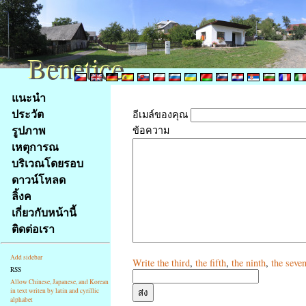
Benetice
Benetice
Na
แนะนำ
obsah
ประวัต
อีเมล์ของคุณ
stránky
รูปภาพ
ข้อความ
Klávesové
เหตุการณ
zkratky
na
บริเวณโดยรอบ
tomto
ดาวน์โหลด
webu
ลิ้งค
-
เกี่ยวกับหน้านี้
základní
ติดต่อเรา
Hlavní
strana
Add sidebar
Write
the third
,
the fifth
,
the ninth
,
the seve
RSS
Allow Chinese, Japanese, and Korean
in text writen by latin and cyrillic
alphabet