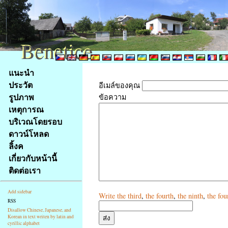
Benetice
Benetice
Na
แนะนำ
obsah
ประวัต
อีเมล์ของคุณ
stránky
รูปภาพ
ข้อความ
Klávesové
เหตุการณ
zkratky
na
บริเวณโดยรอบ
tomto
ดาวน์โหลด
webu
ลิ้งค
-
เกี่ยวกับหน้านี้
základní
ติดต่อเรา
Hlavní
strana
Add sidebar
Write
the third
,
the fourth
,
the ninth
,
the fou
RSS
Disallow Chinese, Japanese, and
Korean in text writen by latin and
cyrillic alphabet