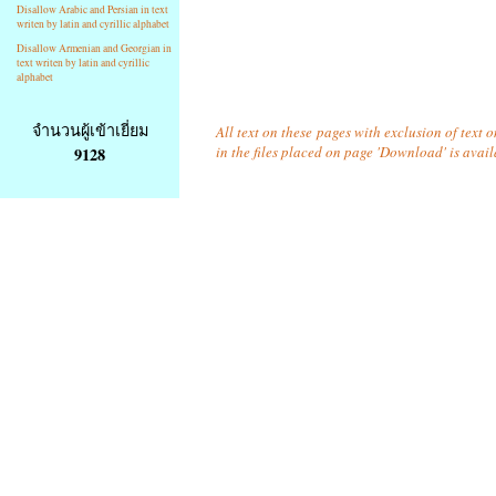
Disallow Arabic and Persian in text
writen by latin and cyrillic alphabet
Disallow Armenian and Georgian in
text writen by latin and cyrillic
alphabet
จำนวนผู้เข้าเยี่ยม
All text on these pages with exclusion of text
in the files placed on page 'Download' is avai
9128