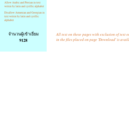
Allow Arabic and Persian in text
writen by latin and cyrillic alphabet
Disallow Armenian and Georgian in
text writen by latin and cyrillic
alphabet
จำนวนผู้เข้าเยี่ยม
All text on these pages with exclusion of text
in the files placed on page 'Download' is avai
9128