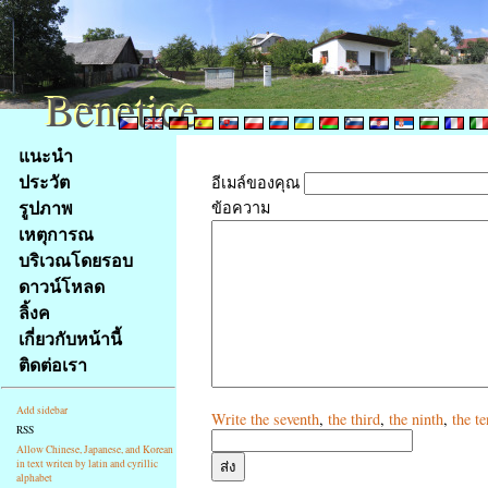
Benetice
Benetice
Na
แนะนำ
obsah
ประวัต
อีเมล์ของคุณ
stránky
รูปภาพ
ข้อความ
Klávesové
เหตุการณ
zkratky
na
บริเวณโดยรอบ
tomto
ดาวน์โหลด
webu
ลิ้งค
-
เกี่ยวกับหน้านี้
základní
ติดต่อเรา
Hlavní
strana
Add sidebar
Write
the seventh
,
the third
,
the ninth
,
the te
RSS
Allow Chinese, Japanese, and Korean
in text writen by latin and cyrillic
alphabet