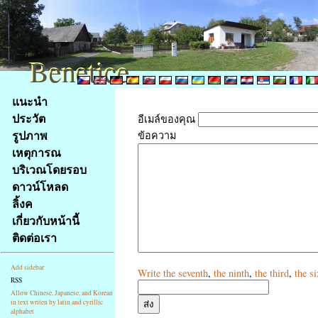
Benetice
Benetice
Na
แนะนำ
obsah
ประวัต
อีเมล์ของคุณ
stránky
รูปภาพ
ข้อความ
Klávesové
เหตุการณ
zkratky
na
บริเวณโดยรอบ
tomto
ดาวน์โหลด
webu
ลิ้งค
-
เกี่ยวกับหน้านี้
základní
ติดต่อเรา
Hlavní
strana
Add sidebar
Write
the seventh
,
the ninth
,
the third
,
the si
RSS
Allow Chinese, Japanese, and Korean
in text writen by latin and cyrillic
alphabet