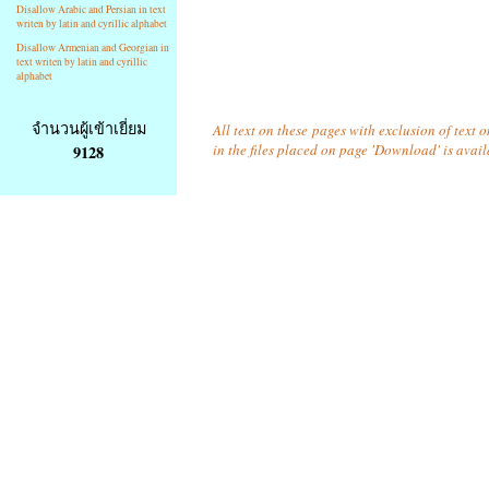
Disallow Arabic and Persian in text
writen by latin and cyrillic alphabet
Disallow Armenian and Georgian in
text writen by latin and cyrillic
alphabet
จำนวนผู้เข้าเยี่ยม
All text on these pages with exclusion of text
in the files placed on page 'Download' is avai
9128