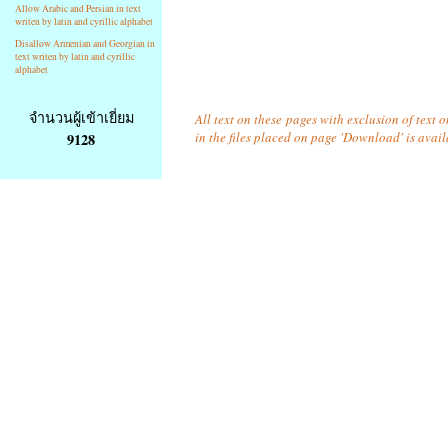
Allow Arabic and Persian in text
writen by latin and cyrillic alphabet
Disallow Armenian and Georgian in
text writen by latin and cyrillic
alphabet
จำนวนผู้เข้าเยี่ยม
All text on these pages with exclusion of text
in the files placed on page 'Download' is avai
9128