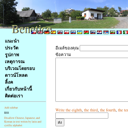
Benetice
Benetice
Na
แนะนำ
obsah
ประวัต
อีเมล์ของคุณ
stránky
รูปภาพ
ข้อความ
Klávesové
เหตุการณ
zkratky
na
บริเวณโดยรอบ
tomto
ดาวน์โหลด
webu
ลิ้งค
-
เกี่ยวกับหน้านี้
základní
ติดต่อเรา
Hlavní
strana
Add sidebar
Write
the eighth
,
the third
,
the fourth
,
the te
RSS
Disallow Chinese, Japanese, and
Korean in text writen by latin and
cyrillic alphabet