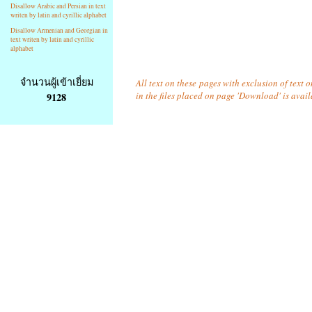
Disallow Arabic and Persian in text
writen by latin and cyrillic alphabet
Disallow Armenian and Georgian in
text writen by latin and cyrillic
alphabet
จำนวนผู้เข้าเยี่ยม
All text on these pages with exclusion of text
in the files placed on page 'Download' is avai
9128