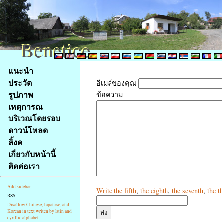
Benetice
Benetice
Na
แนะนำ
obsah
ประวัต
อีเมล์ของคุณ
stránky
รูปภาพ
ข้อความ
Klávesové
เหตุการณ
zkratky
na
บริเวณโดยรอบ
tomto
ดาวน์โหลด
webu
ลิ้งค
-
เกี่ยวกับหน้านี้
základní
ติดต่อเรา
Hlavní
strana
Add sidebar
Write
the fifth
,
the eighth
,
the seventh
,
the t
RSS
Disallow Chinese, Japanese, and
Korean in text writen by latin and
cyrillic alphabet