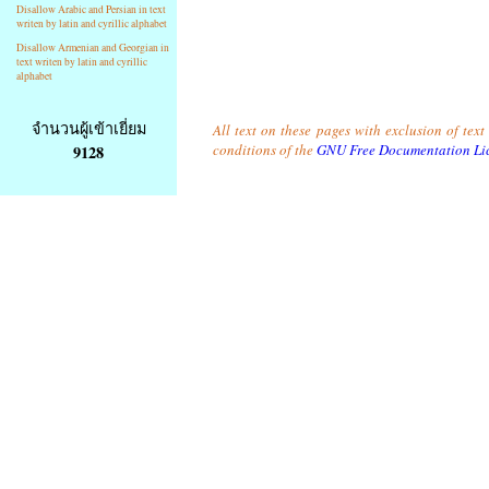
Disallow Arabic and Persian in text
writen by latin and cyrillic alphabet
Disallow Armenian and Georgian in
text writen by latin and cyrillic
alphabet
จำนวนผู้เข้าเยี่ยม
All text on these pages with exclusion of tex
conditions of the
GNU Free Documentation Li
9128