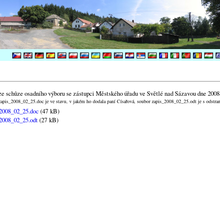
ze schůze osadního výboru se zástupci Městského úřadu ve Světlé nad Sázavou dne 2008
apis_2008_02_25.doc je ve stavu, v jakém ho dodala paní Císařová, soubor zapis_2008_02_25.odt je s odstr
2008_02_25.doc
(47 kB)
2008_02_25.odt
(27 kB)