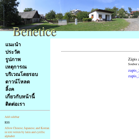
Benetice
Benetice
Na
แนะนำ
obsah
ประวัต
stránky
รูปภาพ
Zápis 
Klávesové
Soubor z
เหตุการณ
zkratky
zapis_
na
บริเวณโดยรอบ
zapis_
tomto
ดาวน์โหลด
webu
ลิ้งค
-
เกี่ยวกับหน้านี้
základní
ติดต่อเรา
Hlavní
strana
Add sidebar
RSS
Allow Chinese, Japanese, and Korean
in text writen by latin and cyrillic
alphabet