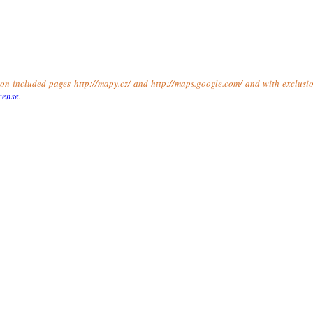
t on included pages http://mapy.cz/ and http://maps.google.com/ and with exclusio
cense
.