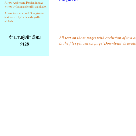
Allow Arabic and Persian in text
writen by latin and cyrillic alphabet
Allow Armenian and Georgian in
text writen by latin and cyrillic
alphabet
จำนวนผู้เข้าเยี่ยม
All text on these pages with exclusion of text
in the files placed on page 'Download' is avai
9128