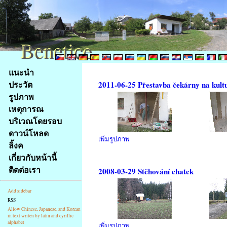
Benetice
Benetice
Na
แนะนำ
obsah
ประวัต
2011-06-25 Přestavba čekárny na kult
stránky
รูปภาพ
Klávesové
เหตุการณ
zkratky
na
บริเวณโดยรอบ
tomto
ดาวน์โหลด
เพิ่มรูปภาพ
webu
ลิ้งค
-
เกี่ยวกับหน้านี้
základní
ติดต่อเรา
2008-03-29 Stěhování chatek
Hlavní
strana
Add sidebar
RSS
Allow Chinese, Japanese, and Korean
in text writen by latin and cyrillic
alphabet
เพิ่มรูปภาพ