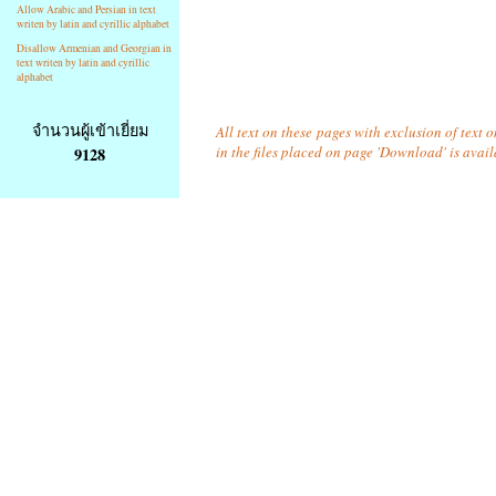
Allow Arabic and Persian in text
writen by latin and cyrillic alphabet
Disallow Armenian and Georgian in
text writen by latin and cyrillic
alphabet
จำนวนผู้เข้าเยี่ยม
All text on these pages with exclusion of text
in the files placed on page 'Download' is avai
9128