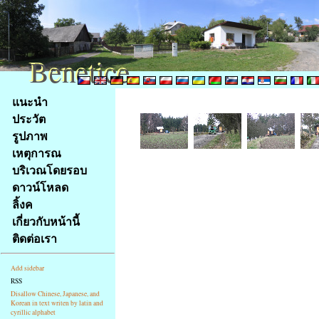
Benetice
Benetice
Na
แนะนำ
obsah
ประวัต
stránky
รูปภาพ
Klávesové
เหตุการณ
zkratky
na
บริเวณโดยรอบ
tomto
ดาวน์โหลด
webu
ลิ้งค
-
เกี่ยวกับหน้านี้
základní
ติดต่อเรา
Hlavní
strana
Add sidebar
RSS
Disallow Chinese, Japanese, and
Korean in text writen by latin and
cyrillic alphabet