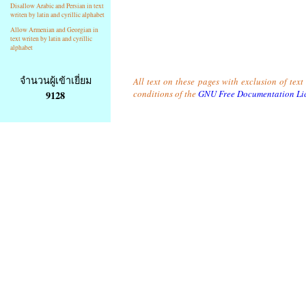
Disallow Arabic and Persian in text
writen by latin and cyrillic alphabet
Allow Armenian and Georgian in
text writen by latin and cyrillic
alphabet
จำนวนผู้เข้าเยี่ยม
All text on these pages with exclusion of tex
conditions of the
GNU Free Documentation Li
9128