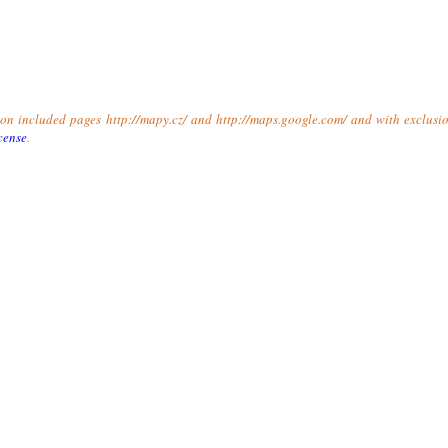
t on included pages http://mapy.cz/ and http://maps.google.com/ and with exclusio
cense
.