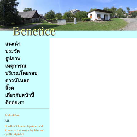
Benetice
Benetice
Na
แนะนำ
obsah
ประวัต
stránky
รูปภาพ
Klávesové
เหตุการณ
zkratky
na
บริเวณโดยรอบ
tomto
ดาวน์โหลด
webu
ลิ้งค
-
เกี่ยวกับหน้านี้
základní
ติดต่อเรา
Hlavní
strana
Add sidebar
RSS
Disallow Chinese, Japanese, and
Korean in text writen by latin and
cyrillic alphabet