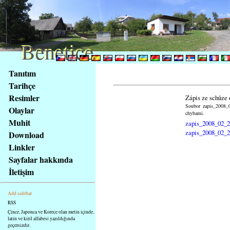
Benetice
Benetice
Na
Tanıtım
obsah
Tarihçe
stránky
Resimler
Zápis ze schůze 
Klávesové
Soubor zapis_2008_0
Olaylar
zkratky
chybami.
na
Muhit
zapis_2008_02_2
tomto
zapis_2008_02_2
Download
webu
Linkler
-
Sayfalar hakkında
základní
İletişim
Hlavní
strana
Add sidebar
RSS
Çince, Japonca ve Korece olan metin içinde,
latin ve kiril alfabesi yazıldığında
geçersizdir.