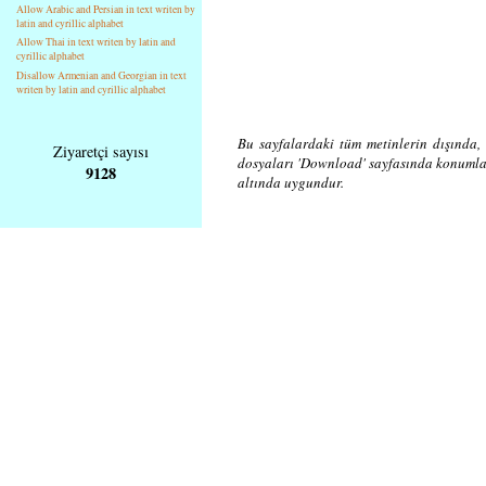
Allow Arabic and Persian in text writen by
latin and cyrillic alphabet
Allow Thai in text writen by latin and
cyrillic alphabet
Disallow Armenian and Georgian in text
writen by latin and cyrillic alphabet
Bu sayfalardaki tüm metinlerin dışında, 
Ziyaretçi sayısı
dosyaları 'Download' sayfasında konuml
9128
altında uygundur.