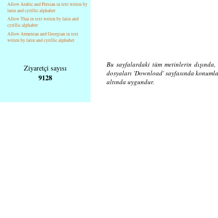
Allow Arabic and Persian in text writen by
latin and cyrillic alphabet
Allow Thai in text writen by latin and
cyrillic alphabet
Allow Armenian and Georgian in text
writen by latin and cyrillic alphabet
Bu sayfalardaki tüm metinlerin dışında, 
Ziyaretçi sayısı
dosyaları 'Download' sayfasında konuml
9128
altında uygundur.