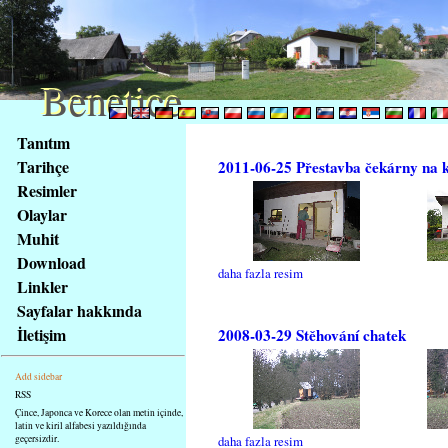
Benetice
Benetice
Na
Tanıtım
obsah
Tarihçe
2011-06-25 Přestavba čekárny na 
stránky
Resimler
Klávesové
Olaylar
zkratky
na
Muhit
tomto
Download
daha fazla resim
webu
Linkler
-
Sayfalar hakkında
základní
İletişim
2008-03-29 Stěhování chatek
Hlavní
strana
Add sidebar
RSS
Çince, Japonca ve Korece olan metin içinde,
latin ve kiril alfabesi yazıldığında
geçersizdir.
daha fazla resim