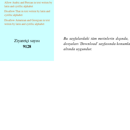
Allow Arabic and Persian in text writen by
latin and cyrillic alphabet
Disallow Thai in text writen by latin and
cyrillic alphabet
Disallow Armenian and Georgian in text
writen by latin and cyrillic alphabet
Bu sayfalardaki tüm metinlerin dışında, 
Ziyaretçi sayısı
dosyaları 'Download' sayfasında konuml
9128
altında uygundur.