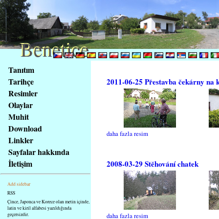
Benetice
Benetice
Na
Tanıtım
obsah
Tarihçe
2011-06-25 Přestavba čekárny na 
stránky
Resimler
Klávesové
Olaylar
zkratky
na
Muhit
tomto
Download
daha fazla resim
webu
Linkler
-
Sayfalar hakkında
základní
İletişim
2008-03-29 Stěhování chatek
Hlavní
strana
Add sidebar
RSS
Çince, Japonca ve Korece olan metin içinde,
latin ve kiril alfabesi yazıldığında
geçersizdir.
daha fazla resim