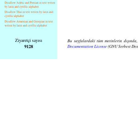
Disallow Arabic and Persian in text writen
by latin and cyrillic alphabet
Disallow Thai in text writen by latin and
cyrillic alphabet
Disallow Armenian and Georgian in text
writen by latin and cyrillic alphabet
Ziyaretçi sayısı
Bu sayfalardaki tüm metinlerin dışında,
9128
Documentation License
(GNU Serbest Dosy