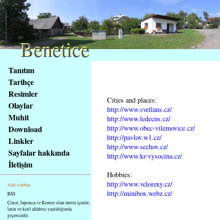
Benetice
Benetice
Na
Tanıtım
obsah
Tarihçe
stránky
Resimler
Klávesové
Cities and places:
Olaylar
zkratky
http://www.svetlans.cz/
na
Muhit
http://www.ledecns.cz/
tomto
http://www.obec-vilemovice.cz/
Download
webu
http://pavlov.w1.cz/
Linkler
http://www.sechov.cz/
-
Sayfalar hakkında
http://www.kr-vysocina.cz/
základní
İletişim
Hlavní
Hobbies:
strana
http://www.velorexy.cz/
Add sidebar
http://minibox.webz.cz/
RSS
Çince, Japonca ve Korece olan metin içinde,
latin ve kiril alfabesi yazıldığında
geçersizdir.