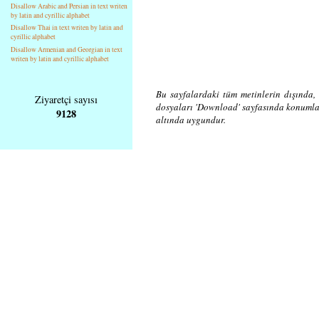
Disallow Arabic and Persian in text writen
by latin and cyrillic alphabet
Disallow Thai in text writen by latin and
cyrillic alphabet
Disallow Armenian and Georgian in text
writen by latin and cyrillic alphabet
Bu sayfalardaki tüm metinlerin dışında, 
Ziyaretçi sayısı
dosyaları 'Download' sayfasında konuml
9128
altında uygundur.