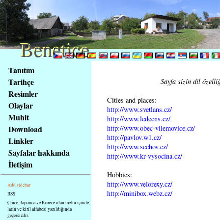
Benetice
Benetice
Na
Tanıtım
obsah
Tarihçe
Sayfa sizin dil özell
stránky
Resimler
Klávesové
Cities and places:
Olaylar
zkratky
http://www.svetlans.cz/
na
Muhit
http://www.ledecns.cz/
tomto
http://www.obec-vilemovice.cz/
Download
webu
http://pavlov.w1.cz/
Linkler
http://www.sechov.cz/
-
Sayfalar hakkında
http://www.kr-vysocina.cz/
základní
İletişim
Hlavní
Hobbies:
strana
http://www.velorexy.cz/
Add sidebar
http://minibox.webz.cz/
RSS
Çince, Japonca ve Korece olan metin içinde,
latin ve kiril alfabesi yazıldığında
geçersizdir.