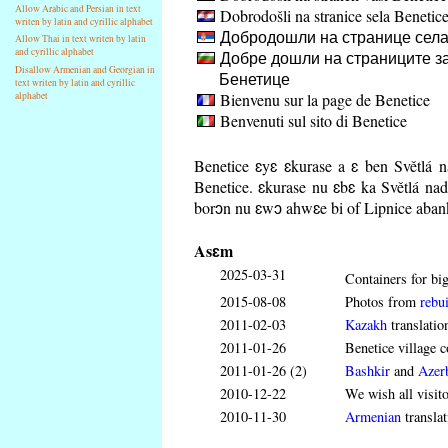
Allow Arabic and Persian in text
Dobrodošli na stranice sela Benetic
writen by latin and cyrillic alphabet
Добродошли на странице села
Allow Thai in text writen by latin
and cyrillic alphabet
Добре дошли на страниците за
Disallow Armenian and Georgian in
Бенетице
text writen by latin and cyrillic
Bienvenu sur la page de Benetice
alphabet
Benvenuti sul sito di Benetice
Benetice ɛyɛ ɛkurase a ɛ ben Světlá 
Benetice. ɛkurase nu ɛbɛ ka Světlá na
borɔn nu ɛwɔ ahwɛe bi of Lipnice aba
Asɛm
2025-03-31
Containers for big
2015-08-08
Photos from
rebui
2011-02-03
Kazakh
translatio
2011-01-26
Benetice village c
2011-01-26 (2)
Bashkir
and
Azerb
2010-12-22
We wish all visit
2010-11-30
Armenian
translat