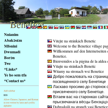
Benetice
Benetice
Na
Nnianim
obsah
Abakɔsɛm
Vítejte na stránkách Benetic
stránky
Mfonini
Welcome to the Benetice village pa
Klávesové
Willkommen auf den Internetseiten 
Dwumadi
zkratky
Benetice.
na
Borɔn
Bienvenidos a la página de la aldea 
tomto
Twe
Vítajte na stránkach Benetíc
webu
*Links*
Witamy na stronach wsi Benetice
-
Ye ho sem ɛfa
Добро пожаловать на страниц
základní
*Contact us*
посвященного селу Бенетице
Hlavní
Ласкаво просимо до сторінок с
strana
присвяченого селу Бенетiце.
Add sidebar
RSS
Вiтаем вас на старонках сайта
Allow Chinese, Japanese, and Korean
прысвечанага вёсцы Бенэцiцэ
in text writen by latin and cyrillic
alphabet
Dobrodošli na straneh vasi Benetice