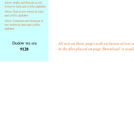
Allow Arabic and Persian in text
writen by latin and cyrillic alphabet
Allow Thai in text writen by latin
and cyrillic alphabet
Allow Armenian and Georgian in
text writen by latin and cyrillic
alphabet
Dodow wa sra
All text on these pages with exclusion of text
9128
in the files placed on page 'Download' is avai