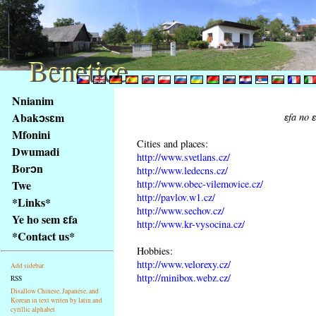
Benetice
Benetice
Na
Nnianim
obsah
Abakɔsɛm
ɛfa no 
stránky
Mfonini
Klávesové
Cities and places:
Dwumadi
zkratky
http://www.svetlans.cz/
na
Borɔn
http://www.ledecns.cz/
tomto
http://www.obec-vilemovice.cz/
Twe
webu
http://pavlov.w1.cz/
*Links*
http://www.sechov.cz/
-
Ye ho sem ɛfa
http://www.kr-vysocina.cz/
základní
*Contact us*
Hlavní
Hobbies:
strana
http://www.velorexy.cz/
Add sidebar
http://minibox.webz.cz/
RSS
Disallow Chinese, Japanese, and
Korean in text writen by latin and
cyrillic alphabet