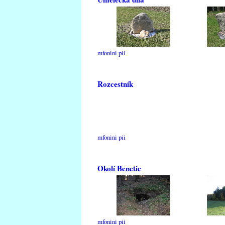
mfonini pii
Rozcestník
mfonini pii
Okolí Benetic
mfonini pii