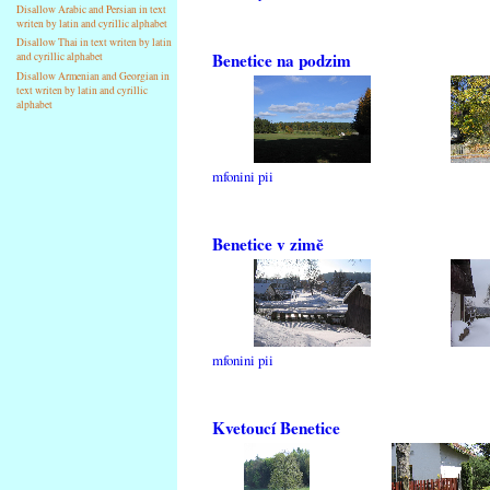
Disallow Arabic and Persian in text
writen by latin and cyrillic alphabet
Disallow Thai in text writen by latin
Benetice na podzim
and cyrillic alphabet
Disallow Armenian and Georgian in
text writen by latin and cyrillic
alphabet
mfonini pii
Benetice v zimě
mfonini pii
Kvetoucí Benetice