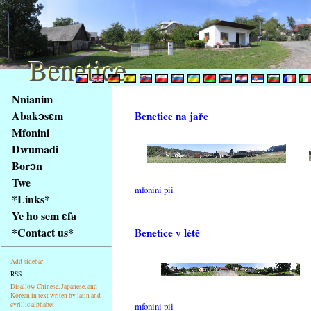
Benetice
Benetice
Na
Nnianim
obsah
Abakɔsɛm
Benetice na jaře
stránky
Mfonini
Klávesové
Dwumadi
zkratky
na
Borɔn
tomto
Twe
mfonini pii
webu
*Links*
-
Ye ho sem ɛfa
základní
*Contact us*
Benetice v létě
Hlavní
strana
Add sidebar
RSS
Disallow Chinese, Japanese, and
Korean in text writen by latin and
cyrillic alphabet
mfonini pii