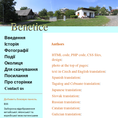
Benetice
Benetice
Na
Введення
obsah
Історія
Authors
stránky
Фотографії
Klávesové
HTML code, PHP code, CSS files,
Події
zkratky
design
:
na
Околиця
photo at the top of pages
:
tomto
Для скачування
text in Czech and English translation
:
webu
Посилання
Spanish translation
:
-
Про сторінки
Tagalog and Cebuano translation
:
základní
Contact us
Hlavní
Japanese translation
:
strana
Slovak translation
:
Добавить боковую панель.
Russian translation
:
RSS
Catalan translation
:
Заборона відображення
китайської, японської та
Galician translation
:
корейської мов латинським