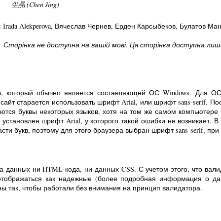
尘晶 (Chen Jing)
: Irada Alekperova
, Вячеслав Чернев
, Ерден Карсыбеков
, Булатов Ма
Сторінка не доступна на вашій мові. Ця сторінка доступна лише 
a, который обычно является составляющей ОС Windows. Для ОС L
сайт старается использовать шрифт Arial, или шрифт sans-serif. По
жаются буквы некоторых языков, хотя на том же самом компьютере 
er установлен шрифт Arial, у которого такой ошибки не возникает. 
ти букв, поэтому для этого браузера выбран шрифт sans-serif, пр
а данных ни HTML-кода, ни данных CSS. С учетом этого, что вал
тображаться как надежные (более подробная информация о д
ны так, чтобы работали без внимания на принцип валидатора.