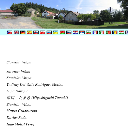
Stanislav Vrána
Jaroslav Vrána
Stanislav Vrána
Yudisay Del Valle Rodríguez Molina
Gina Noronio
東口 たまき (Higashiguchi Tamaki)
Stanislav Vrána
Юлия Симонова
Darius Ruda
Iago Molist Pérez