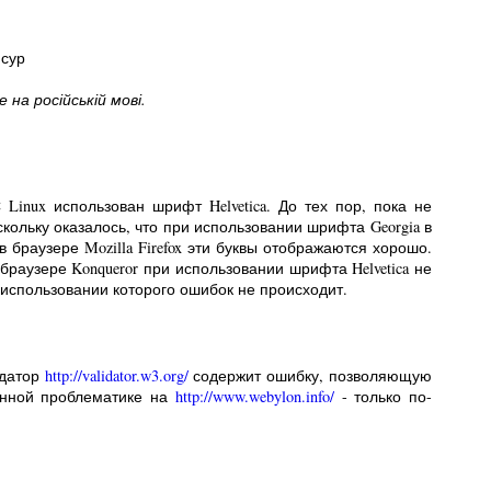
нсур
на російській мові.
inux использован шрифт Helvetica. До тех пор, пока не
скольку оказалось, что при использовании шрифта Georgia в
в браузере Mozilla Firefox эти буквы отображаются хорошо.
В браузере Konqueror при использовании шрифта Helvetica не
и использовании которого ошибок не происходит.
идатор
http://validator.w3.org/
содержит ошибку, позволяющую
анной проблематике на
http://www.webylon.info/
- только по-