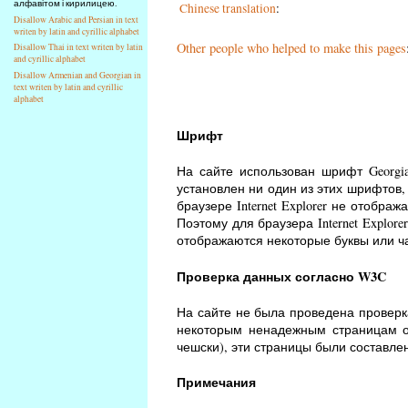
алфавітом і кирилицею.
Chinese translation
:
Disallow Arabic and Persian in text
writen by latin and cyrillic alphabet
Other people who helped to make this pages
Disallow Thai in text writen by latin
and cyrillic alphabet
Disallow Armenian and Georgian in
text writen by latin and cyrillic
alphabet
Шрифт
На сайте использован шрифт Georgi
установлен ни один из этих шрифтов, 
браузере Internet Explorer не отобра
Поэтому для браузера Internet Explor
отображаются некоторые буквы или час
Проверка данных согласно W3C
На сайте не была проведена проверк
некоторым ненадежным страницам о
чешски), эти страницы были составле
Примечания