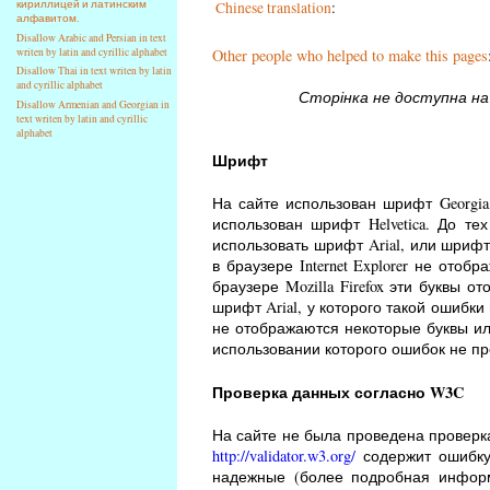
кириллицей и латинским
Chinese translation
:
алфавитом.
Disallow Arabic and Persian in text
writen by latin and cyrillic alphabet
Other people who helped to make this pages
Disallow Thai in text writen by latin
and cyrillic alphabet
Сторінка не доступна на 
Disallow Armenian and Georgian in
text writen by latin and cyrillic
alphabet
Шрифт
На сайте использован шрифт Georgi
использован шрифт Helvetica. До те
использовать шрифт Arial, или шрифт 
в браузере Internet Explorer не ото
браузере Mozilla Firefox эти буквы о
шрифт Arial, у которого такой ошибки
не отображаются некоторые буквы или
использовании которого ошибок не пр
Проверка данных согласно W3C
На сайте не была проведена проверка
http://validator.w3.org/
содержит ошибку
надежные (более подробная инфор