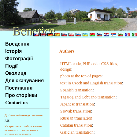
Benetice
Benetice
Na
Введення
obsah
Історія
Authors
stránky
Фотографії
Klávesové
HTML code, PHP code, CSS files,
Події
zkratky
design
:
na
Околиця
photo at the top of pages
:
tomto
Для скачування
text in Czech and English translation
:
webu
Посилання
Spanish translation
:
-
Про сторінки
Tagalog and Cebuano translation
:
základní
Contact us
Japanese translation
:
Hlavní
strana
Slovak translation
:
Добавить боковую панель.
Russian translation
:
RSS
Catalan translation
:
Разрешить отображение
китайского, японского и
Galician translation
:
корейского языков