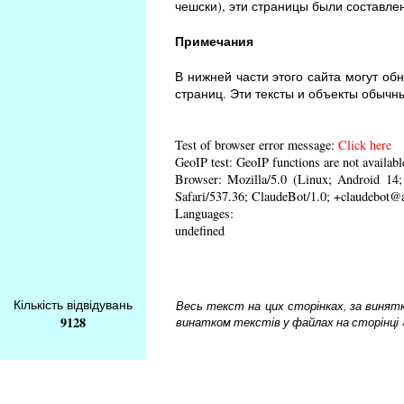
чешски), эти страницы были составле
Примечания
В нижней части этого сайта могут об
страниц. Эти тексты и объекты обычн
Test of browser error message:
Click here
GeoIP test: GeoIP functions are not availabl
Browser: Mozilla/5.0 (Linux; Android 1
Safari/537.36; ClaudeBot/1.0; +claudebot@
Languages:
undefined
Кількість відвідувань
Весь текст на цих сторінках, за винятком
9128
винатком текстів у файлах на сторінці