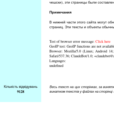
чешски), эти страницы были составле
Примечания
В нижней части этого сайта могут об
страниц. Эти тексты и объекты обычн
Test of browser error message:
Click here
GeoIP test: GeoIP functions are not availabl
Browser: Mozilla/5.0 (Linux; Android 1
Safari/537.36; ClaudeBot/1.0; +claudebot@
Languages:
undefined
Кількість відвідувань
Весь текст на цих сторінках, за винятком
9128
винатком текстів у файлах на сторінці