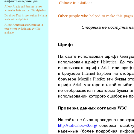
алфавітом і кирилицею.
Chinese translation
:
Allow Arabic and Persian in text
writen by latin and cyrillic alphabet
Other people who helped to make this pages
Disallow Thai in text writen by latin
and cyrillic alphabet
Allow Armenian and Georgian in
Сторінка не доступна на 
text writen by latin and cyrillic
alphabet
Шрифт
На сайте использован шрифт Georgi
использован шрифт Helvetica. До те
использовать шрифт Arial, или шрифт 
в браузере Internet Explorer не ото
браузере Mozilla Firefox эти буквы о
шрифт Arial, у которого такой ошибки
не отображаются некоторые буквы или
использовании которого ошибок не пр
Проверка данных согласно W3C
На сайте не была проведена проверка
http://validator.w3.org/
содержит ошибку
надежные (более подробная инфор