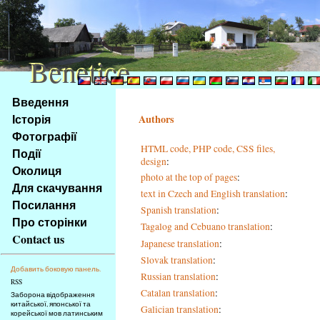
Benetice
Benetice
Na
Введення
obsah
Історія
Authors
stránky
Фотографії
Klávesové
HTML code, PHP code, CSS files,
Події
zkratky
design
:
na
Околиця
photo at the top of pages
:
tomto
Для скачування
text in Czech and English translation
:
webu
Посилання
Spanish translation
:
-
Про сторінки
Tagalog and Cebuano translation
:
základní
Contact us
Hlavní
Japanese translation
:
strana
Slovak translation
:
Добавить боковую панель.
Russian translation
:
RSS
Catalan translation
:
Заборона відображення
китайської, японської та
Galician translation
:
корейської мов латинським