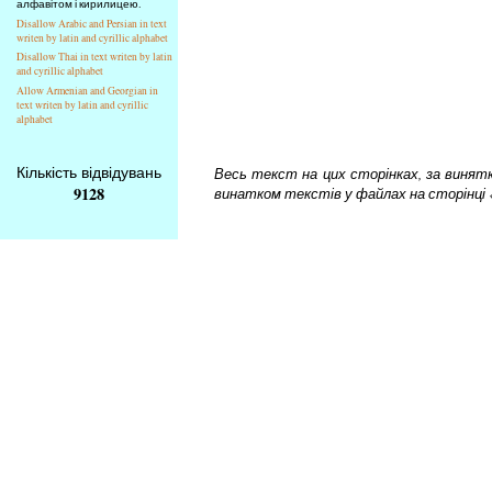
алфавітом і кирилицею.
Disallow Arabic and Persian in text
writen by latin and cyrillic alphabet
Disallow Thai in text writen by latin
and cyrillic alphabet
Allow Armenian and Georgian in
text writen by latin and cyrillic
alphabet
Кількість відвідувань
Весь текст на цих сторінках, за винятком
9128
винатком текстів у файлах на сторінці