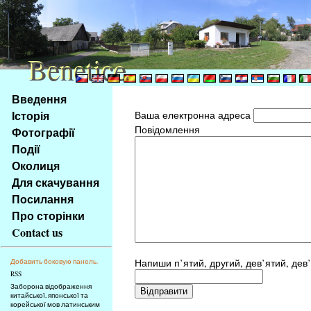
Benetice
Benetice
Na
Введення
obsah
Історія
Ваша електронна адреса
stránky
Повідомлення
Фотографії
Klávesové
Події
zkratky
na
Околиця
tomto
Для скачування
webu
Посилання
-
Про сторінки
základní
Contact us
Hlavní
strana
Напиши п’ятий, другий, дев’ятий, дев
Добавить боковую панель.
RSS
Заборона відображення
китайської, японської та
корейської мов латинським