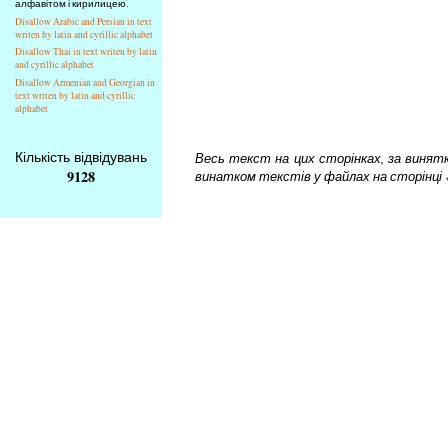
алфавітом і кирилицею.
Disallow Arabic and Persian in text
writen by latin and cyrillic alphabet
Disallow Thai in text writen by latin
and cyrillic alphabet
Disallow Armenian and Georgian in
text writen by latin and cyrillic
alphabet
Кількість відвідувань
Весь текст на цих сторінках, за винятком
9128
винатком текстів у файлах на сторінці