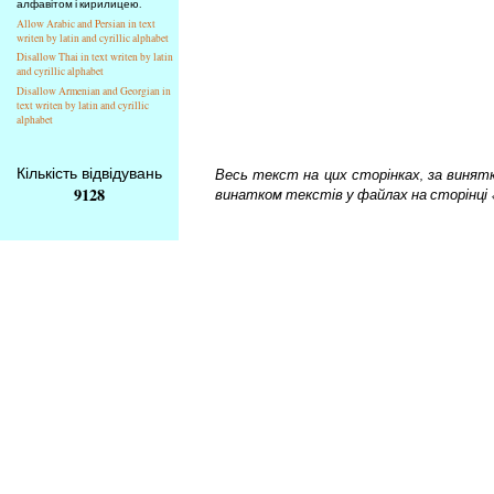
алфавітом і кирилицею.
Allow Arabic and Persian in text
writen by latin and cyrillic alphabet
Disallow Thai in text writen by latin
and cyrillic alphabet
Disallow Armenian and Georgian in
text writen by latin and cyrillic
alphabet
Кількість відвідувань
Весь текст на цих сторінках, за винятком
9128
винатком текстів у файлах на сторінці