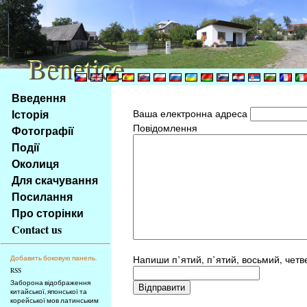
Benetice
Benetice
Na
Введення
obsah
Історія
Ваша електронна адреса
stránky
Повідомлення
Фотографії
Klávesové
Події
zkratky
na
Околиця
tomto
Для скачування
webu
Посилання
-
Про сторінки
základní
Contact us
Hlavní
strana
Напиши п’ятий, п’ятий, восьмий, четв
Добавить боковую панель.
RSS
Заборона відображення
китайської, японської та
корейської мов латинським