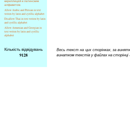
кириллицей и латинским
алфавитом.
Allow Arabic and Persian in text
writen by latin and cyrillic alphabet
Disallow Thai in text writen by latin
and cyrillic alphabet
Allow Armenian and Georgian in
text writen by latin and cyrillic
alphabet
Кількість відвідувань
Весь текст на цих сторінках, за винятком
9128
винатком текстів у файлах на сторінці