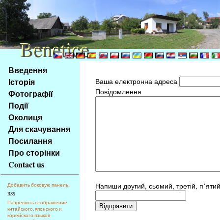
Benetice
Benetice
Na
Введення
obsah
Історія
Ваша електронна адреса
stránky
Повідомлення
Фотографії
Klávesové
Події
zkratky
na
Околиця
tomto
Для скачування
webu
Посилання
-
Про сторінки
základní
Contact us
Hlavní
strana
Напиши другий, сьомий, третій, п’ятий
Добавить боковую панель.
RSS
Разрешить отображение
китайского, японского и
корейского языков