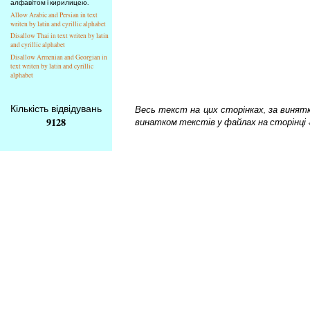
алфавітом і кирилицею.
Allow Arabic and Persian in text
writen by latin and cyrillic alphabet
Disallow Thai in text writen by latin
and cyrillic alphabet
Disallow Armenian and Georgian in
text writen by latin and cyrillic
alphabet
Кількість відвідувань
Весь текст на цих сторінках, за винятком
9128
винатком текстів у файлах на сторінці