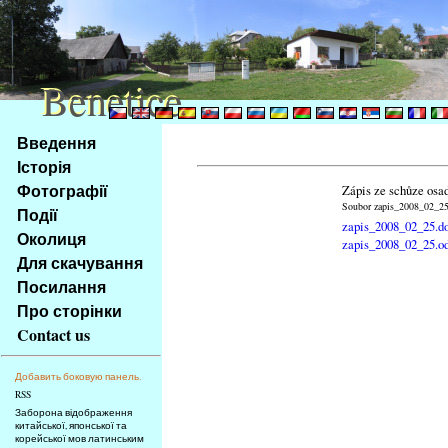
Benetice
Benetice
Na
Введення
obsah
Історія
stránky
Фотографії
Zápis ze schůze osa
Klávesové
Soubor zapis_2008_02_25.
Події
zkratky
zapis_2008_02_25.d
na
Околиця
zapis_2008_02_25.o
tomto
Для скачування
webu
Посилання
-
Про сторінки
základní
Contact us
Hlavní
strana
Добавить боковую панель.
RSS
Заборона відображення
китайської, японської та
корейської мов латинським