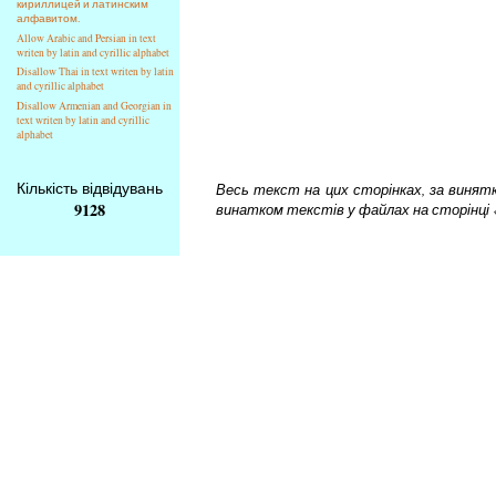
кириллицей и латинским
алфавитом.
Allow Arabic and Persian in text
writen by latin and cyrillic alphabet
Disallow Thai in text writen by latin
and cyrillic alphabet
Disallow Armenian and Georgian in
text writen by latin and cyrillic
alphabet
Кількість відвідувань
Весь текст на цих сторінках, за винятком
9128
винатком текстів у файлах на сторінці