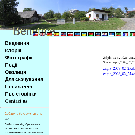
Benetice
Benetice
Na
Введення
obsah
Історія
stránky
Фотографії
Zápis ze schůze osa
Klávesové
Soubor zapis_2008_02_25.
Події
zkratky
zapis_2008_02_25.d
na
Околиця
zapis_2008_02_25.o
tomto
Для скачування
webu
Посилання
-
Про сторінки
základní
Contact us
Hlavní
strana
Добавить боковую панель.
RSS
Заборона відображення
китайської, японської та
корейської мов латинським