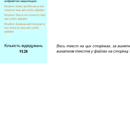
алфавітом і кирилицею.
Disallow Arabic and Persian in text
writen by latin and cyrillic alphabet
Disallow Thai in text writen by latin
and cyrillic alphabet
Disallow Armenian and Georgian in
text writen by latin and cyrillic
alphabet
Кількість відвідувань
Весь текст на цих сторінках, за винятком
9128
винатком текстів у файлах на сторінці