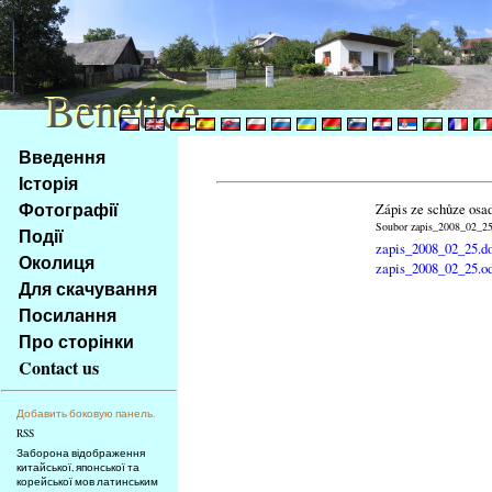
Benetice
Benetice
Na
Введення
obsah
Історія
stránky
Фотографії
Zápis ze schůze osa
Klávesové
Soubor zapis_2008_02_25.
Події
zkratky
zapis_2008_02_25.d
na
Околиця
zapis_2008_02_25.o
tomto
Для скачування
webu
Посилання
-
Про сторінки
základní
Contact us
Hlavní
strana
Добавить боковую панель.
RSS
Заборона відображення
китайської, японської та
корейської мов латинським