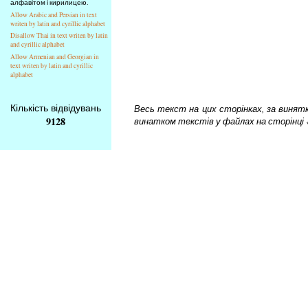
алфавітом і кирилицею.
Allow Arabic and Persian in text
writen by latin and cyrillic alphabet
Disallow Thai in text writen by latin
and cyrillic alphabet
Allow Armenian and Georgian in
text writen by latin and cyrillic
alphabet
Кількість відвідувань
Весь текст на цих сторінках, за винятком
9128
винатком текстів у файлах на сторінці