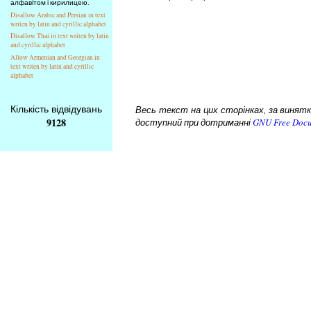
алфавітом і кирилицею.
Disallow Arabic and Persian in text
writen by latin and cyrillic alphabet
Disallow Thai in text writen by latin
and cyrillic alphabet
Allow Armenian and Georgian in
text writen by latin and cyrillic
alphabet
Кількість відвідувань
Весь текст на цих сторінках, за винятком
9128
доступний при дотриманні
GNU Free Docu