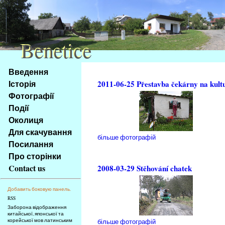
Benetice
Benetice
Na
Введення
obsah
Історія
2011-06-25 Přestavba čekárny na kult
stránky
Фотографії
Klávesové
Події
zkratky
na
Околиця
tomto
Для скачування
більше фотографій
webu
Посилання
-
Про сторінки
základní
Contact us
2008-03-29 Stěhování chatek
Hlavní
strana
Добавить боковую панель.
RSS
Заборона відображення
китайської, японської та
корейської мов латинським
більше фотографій