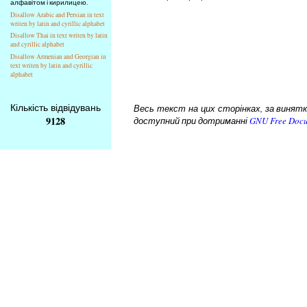
алфавітом і кирилицею.
Disallow Arabic and Persian in text
writen by latin and cyrillic alphabet
Disallow Thai in text writen by latin
and cyrillic alphabet
Disallow Armenian and Georgian in
text writen by latin and cyrillic
alphabet
Кількість відвідувань
Весь текст на цих сторінках, за винятком
9128
доступний при дотриманні
GNU Free Docu