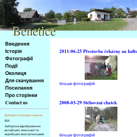
Benetice
Benetice
Na
Введення
obsah
Історія
2011-06-25 Přestavba čekárny na kult
stránky
Фотографії
Klávesové
Події
zkratky
na
Околиця
tomto
Для скачування
більше фотографій
webu
Посилання
-
Про сторінки
základní
Contact us
2008-03-29 Stěhování chatek
Hlavní
strana
Добавить боковую панель.
RSS
Заборона відображення
китайської, японської та
корейської мов латинським
більше фотографій