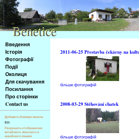
Benetice
Benetice
Na
Введення
obsah
Історія
2011-06-25 Přestavba čekárny na kult
stránky
Фотографії
Klávesové
Події
zkratky
na
Околиця
tomto
Для скачування
більше фотографій
webu
Посилання
-
Про сторінки
základní
Contact us
2008-03-29 Stěhování chatek
Hlavní
strana
Добавить боковую панель.
RSS
Разрешить отображение
китайского, японского и
корейского языков
більше фотографій