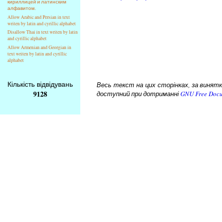
кириллицей и латинским
алфавитом.
Allow Arabic and Persian in text
writen by latin and cyrillic alphabet
Disallow Thai in text writen by latin
and cyrillic alphabet
Allow Armenian and Georgian in
text writen by latin and cyrillic
alphabet
Кількість відвідувань
Весь текст на цих сторінках, за винятком
9128
доступний при дотриманні
GNU Free Docu