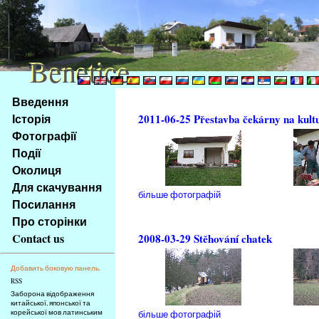
Benetice
Benetice
Na
Введення
obsah
Історія
2011-06-25 Přestavba čekárny na kult
stránky
Фотографії
Klávesové
Події
zkratky
na
Околиця
tomto
Для скачування
більше фотографій
webu
Посилання
-
Про сторінки
základní
Contact us
2008-03-29 Stěhování chatek
Hlavní
strana
Добавить боковую панель.
RSS
Заборона відображення
китайської, японської та
корейської мов латинським
більше фотографій