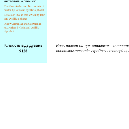
алфавітом і кирилицею.
Disallow Arabic and Persian in text
writen by latin and cyrillic alphabet
Disallow Thai in text writen by latin
and cyrillic alphabet
Allow Armenian and Georgian in
text writen by latin and cyrillic
alphabet
Кількість відвідувань
Весь текст на цих сторінках, за винятком
9128
винатком текстів у файлах на сторінці