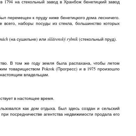
 в 1794 на стекольный завод в Хранбож бенетицкий завод
был перемещен к пруду ниже бенетицкого дома лесничего.
е всего, наборы посуды из стекла, большинство которых
rnách
(на сушильне) или
sklárenský rybník
(стекольный пруд).
ство. В том же году земля была распахана, чтобы летом
ким товариществом Pokrok (Прогресс) и в 1975 произошло
ы настоящим владельцам.
ствует в настоящее время.
льзовался как дом отдыха. Был здесь создан и сельский
а при посредничестве агентства недвижимости продала его