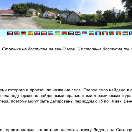
Сторінка не доступна на вашій мові. Ця сторінка доступна лише 
ени которого и произошло название села. Старое село найдено в 
села подтверждено найденными фрагментами керамических издели
еца, поэтому могут быть датированы периодом с 15 по 16 век. Бе
це территориально стало принадлежать округу Ледец над Сазаво