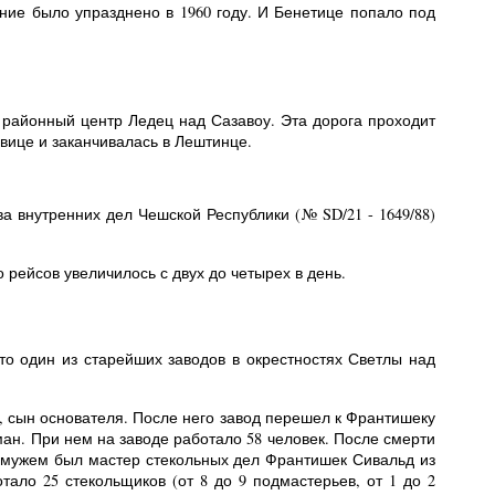
ние было упразднено в 1960 году. И Бенетице попало под
 районный центр Ледец над Сазавоу. Эта дорога проходит
овице и заканчивалась в Лештинце.
 внутренних дел Чешской Республики (№ SD/21 - 1649/88)
 рейсов увеличилось с двух до четырех в день.
это один из старейших заводов в окрестностях Светлы над
р, сын основателя. После него завод перешел к Франтишеку
н. При нем на заводе работало 58 человек. После смерти
 мужем был мастер стекольных дел Франтишек Сивальд из
ало 25 стекольщиков (от 8 до 9 подмастерьев, от 1 до 2