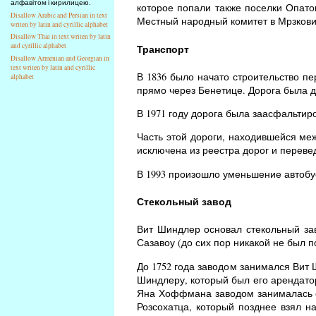
алфавітом і кирилицею.
которое попали также поселки Опато
Disallow Arabic and Persian in text
Местный народный комитет в Мрзковиц
writen by latin and cyrillic alphabet
Disallow Thai in text writen by latin
and cyrillic alphabet
Транспорт
Disallow Armenian and Georgian in
text writen by latin and cyrillic
В 1836 было начато строительство п
alphabet
прямо через Бенетице. Дорога была д
В 1971 году дорога была заасфальтиро
Часть этой дороги, находившейся ме
исключена из реестра дорог и переве
В 1993 произошло уменьшение автобусн
Стекольный завод
Вит Шиндлер основал стекольный зав
Сазавоу (до сих пор никакой не был п
До 1752 года заводом занимался Вит 
Шиндлеру, который был его арендато
Яна Хоффмана заводом занималась е
Розсохатца, который позднее взял н