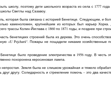
рыть школу, поэтому дети школьного возраста из села с 1777 год
 школы Светлы над Сазавоу.
сль, которая была связана с историей Бенетице. Следующим, и бо
олько каменоломен, крупнейшим из которых был карьер Хорка. 
его трассы Колин-Йиглава с 1860 по 1871 годы, и позднее при стро
асть бенетицких строений была из дерева. Это очень способствов
вную «U Pejcharú“. Пожары не пощадили никакие хозяйственные 
енетице было проведение электричества в 1956 году. В честь эт
твенно похоронена керосиновая лампа.
о непростая. Земля была не слишком урожайная и тяжело обрабаты
ь друг другу. Солидарность и стремление помочь – это два качес