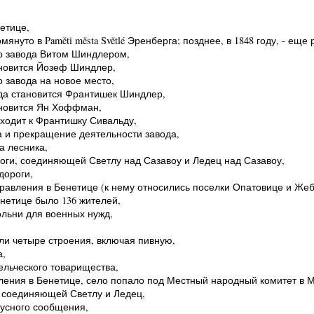
етице,
омянуто в Paměti města Světlé Эренберга; позднее, в 1848 году, - еще
го завода Витом Шиндлером,
ановится Йозеф Шиндлер,
 завода на новое место,
ода становится Франтишек Шиндлер,
ановится Ян Хоффман,
еходит к Франтишку Сивальду,
а и прекращение деятельности завода,
а лесника,
роги, соединяющей Светлу над Сазавоу и Ледец над Сазавоу,
дороги,
правления в Бенетице (к нему относились поселки Опатовице и Же
енетице было 136 жителей,
кольни для военных нужд,
ели четыре строения, включая пивную,
а,
ельческого товарищества,
вления в Бенетице, село попало под Местный народный комитет в 
, соединяющей Светлу и Ледец,
бусного сообщения,