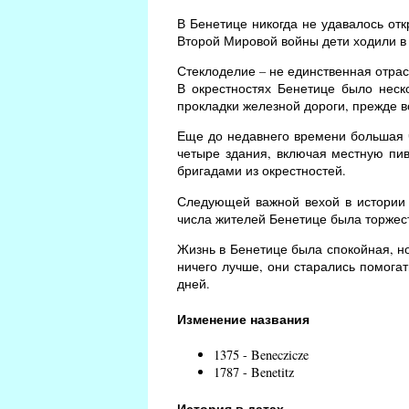
В Бенетице никогда не удавалось отк
Второй Мировой войны дети ходили в
Стеклоделие – не единственная отра
В окрестностях Бенетице было неск
прокладки железной дороги, прежде вс
Еще до недавнего времени большая ч
четыре здания, включая местную пи
бригадами из окрестностей.
Следующей важной вехой в истории Б
числа жителей Бенетице была торжес
Жизнь в Бенетице была спокойная, н
ничего лучше, они старались помогат
дней.
Изменение названия
1375 - Beneczicze
1787 - Benetitz
История в датах