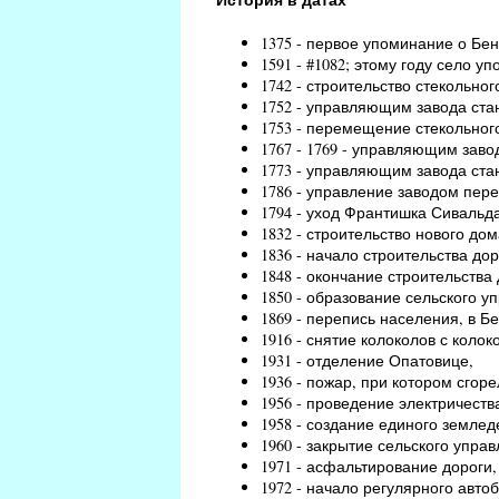
1375 - первое упоминание о Бен
1591 - #1082; этому году село уп
1742 - строительство стекольно
1752 - управляющим завода ст
1753 - перемещение стекольного
1767 - 1769 - управляющим зав
1773 - управляющим завода ст
1786 - управление заводом пер
1794 - уход Франтишка Сивальд
1832 - строительство нового дом
1836 - начало строительства до
1848 - окончание строительства 
1850 - образование сельского у
1869 - перепись населения, в Б
1916 - снятие колоколов с коло
1931 - отделение Опатовице,
1936 - пожар, при котором сгор
1956 - проведение электричеств
1958 - создание единого землед
1960 - закрытие сельского упра
1971 - асфальтирование дороги
1972 - начало регулярного авто