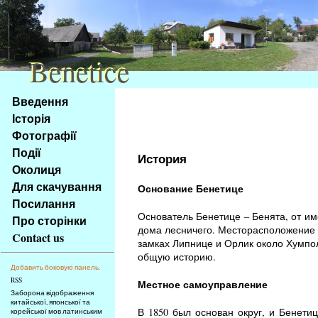
Benetice
Benetice
Na
Введення
obsah
Історія
stránky
Фотографії
Klávesové
Події
zkratky
История
na
Околиця
tomto
Для скачування
Основание Бенетице
webu
Посилання
-
Основатель Бенетице – Бенята, от им
Про сторінки
základní
дома лесничего. Месторасположение 
Contact us
Hlavní
замках Липнице и Орлик около Хумпол
общую историю.
strana
Добавить боковую панель.
RSS
Местное самоуправление
Заборона відображення
китайської, японської та
В 1850 был основан округ, и Бенети
корейської мов латинським