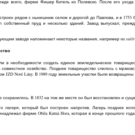
режде всего, фирме Фишер Китель из Полевско. После его ухода
строен рядом с нынешним селом и дорогой до Павлова, и в 1753 
 собственный пруд и несколько зданий. Завод выпускал, прежд
вующем заводе напоминают некоторые названия, например
na suší
ество
или в необходимости создать единое земледельческое товарище
совместное хозяйство. Позднее товарищество слилось с мрзковс
ом JZD Nové Lány. В 1989 году земельные участки были возвращен
 сохранилось. В 1832 на том же месте он был восстановлен и суще
о лагеря, который был построен напротив. Лагерь позднее испо
инадлежал фирме Obila Kutná Hora, которая в конце прошлого год