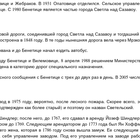
вице и Жебраков. В 1931 Опатовице отделился. Сельское управле
е. С 1980 Бенетице является частью города Светла над Сазавоу.
ервой дороги, соединившей город Светла над Сазавоу и тогдашний
остроена в 1848 году. В те годы нынешняя дорога вела через Мрзк
вана и до Бенетице начал ездить автобус.
жду Бенетице и Вилемовице, 8 апреля 1988 решением Министерства
дена в категорию дорог специального назначения.
ого сообщения с Бенетице с трех до двух раз в день. В 2005 число
од в 1975 году, вероятно, после лесного пожара. Скорее всего, 
одтвержден как более старый) и поэтому он назван Светельский.
Шиндлер; после него, до 1767, его сдавал в аренду Йозеф Шиндле
ром до 1769. Следующим арендатором до 1773 года был Ян Хоффма
го жена, которая в 1786 году снова вышла замуж. Ее следующим
а себя управление заводом. Под его управлением на заводе работ