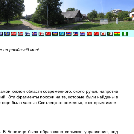
на російській мові.
самой южной области современного, около ручья, напротив
й. Эти фрагменты похожи на те, которые были найдены в
нетице было частью Светлецкого поместья, с которым имеет
у. В Бенетице была образовано сельское управление, под