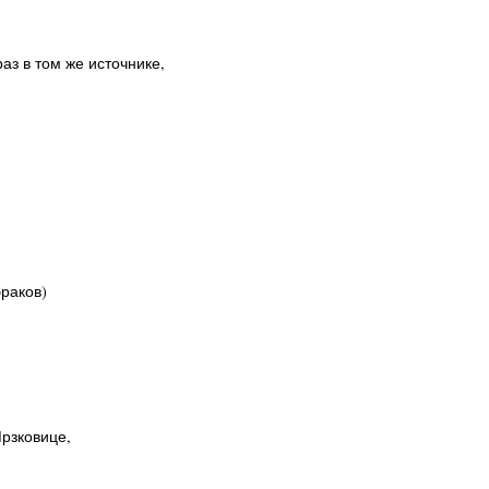
 раз в том же источнике,
браков)
Мрзковице,