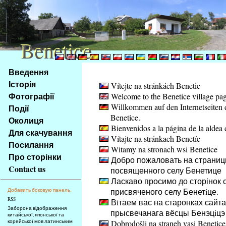
Benetice
Benetice
Na
Введення
obsah
Історія
Vítejte na stránkách Benetic
stránky
Фотографії
Welcome to the Benetice village pa
Klávesové
Willkommen auf den Internetseiten 
Події
zkratky
Benetice.
na
Околиця
Bienvenidos a la página de la aldea 
tomto
Для скачування
Vítajte na stránkach Benetíc
webu
Посилання
Witamy na stronach wsi Benetice
-
Про сторінки
Добро пожаловать на страниц
základní
Contact us
посвященного селу Бенетице
Hlavní
Ласкаво просимо до сторінок с
strana
присвяченого селу Бенетiце.
Добавить боковую панель.
RSS
Вiтаем вас на старонках сайта
Заборона відображення
прысвечанага вёсцы Бенэцiцэ
китайської, японської та
корейської мов латинським
Dobrodošli na straneh vasi Benetice