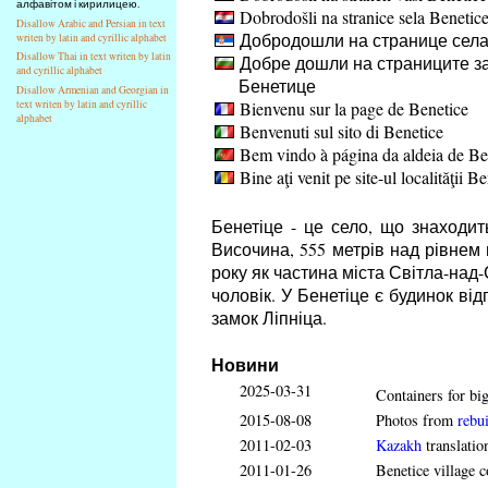
алфавітом і кирилицею.
Dobrodošli na stranice sela Benetic
Disallow Arabic and Persian in text
Добродошли на странице села
writen by latin and cyrillic alphabet
Disallow Thai in text writen by latin
Добре дошли на страниците за
and cyrillic alphabet
Бенетице
Disallow Armenian and Georgian in
Bienvenu sur la page de Benetice
text writen by latin and cyrillic
alphabet
Benvenuti sul sito di Benetice
Bem vindo à página da aldeia de Be
Bine aţi venit pe site-ul localităţii B
Бенетіце - це село, що знаходит
Височина, 555 метрів над рівнем 
року як частина міста Світла-над-
чоловік. У Бенетіце є будинок ві
замок Ліпніца.
Новини
2025-03-31
Containers for big
2015-08-08
Photos from
rebui
2011-02-03
Kazakh
translatio
2011-01-26
Benetice village c