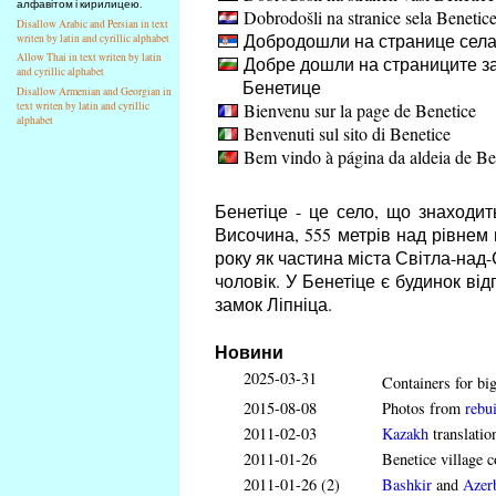
алфавітом і кирилицею.
Dobrodošli na stranice sela Benetic
Disallow Arabic and Persian in text
Добродошли на странице села
writen by latin and cyrillic alphabet
Allow Thai in text writen by latin
Добре дошли на страниците за
and cyrillic alphabet
Бенетице
Disallow Armenian and Georgian in
Bienvenu sur la page de Benetice
text writen by latin and cyrillic
alphabet
Benvenuti sul sito di Benetice
Bem vindo à página da aldeia de Be
Бенетіце - це село, що знаходит
Височина, 555 метрів над рівнем 
року як частина міста Світла-над-
чоловік. У Бенетіце є будинок ві
замок Ліпніца.
Новини
2025-03-31
Containers for big
2015-08-08
Photos from
rebui
2011-02-03
Kazakh
translatio
2011-01-26
Benetice village c
2011-01-26 (2)
Bashkir
and
Azerb