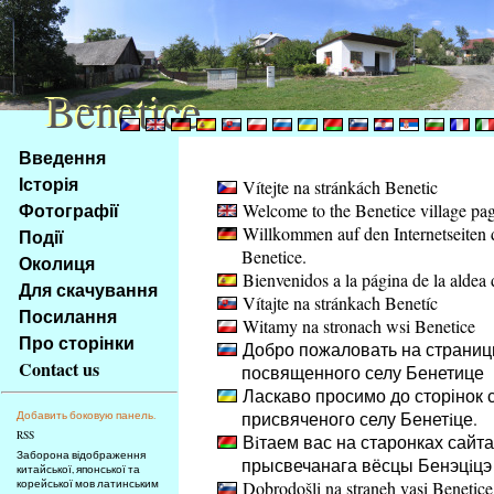
Benetice
Benetice
Na
Введення
obsah
Історія
Vítejte na stránkách Benetic
stránky
Фотографії
Welcome to the Benetice village pa
Klávesové
Willkommen auf den Internetseiten 
Події
zkratky
Benetice.
na
Околиця
Bienvenidos a la página de la aldea 
tomto
Для скачування
Vítajte na stránkach Benetíc
webu
Посилання
Witamy na stronach wsi Benetice
-
Про сторінки
Добро пожаловать на страниц
základní
Contact us
посвященного селу Бенетице
Hlavní
Ласкаво просимо до сторінок с
strana
присвяченого селу Бенетiце.
Добавить боковую панель.
RSS
Вiтаем вас на старонках сайта
Заборона відображення
прысвечанага вёсцы Бенэцiцэ
китайської, японської та
корейської мов латинським
Dobrodošli na straneh vasi Benetice